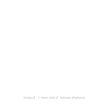
NYE FUNKTIONALITETER
PÅ PLATFORMEN
/
/
Nicklas
7. Marts 2022
Nyheder (Platform)