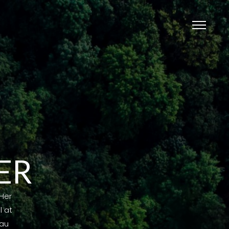
ER
 Her
l at
eau