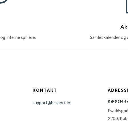
Ak
og interne spillere.
Samlet kalender og o
KONTAKT
ADRESS
KØBENH
support@bcsport.io
Ewaldsgad
2200, Køb