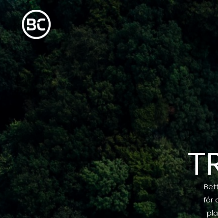
T
Bet
får 
pla