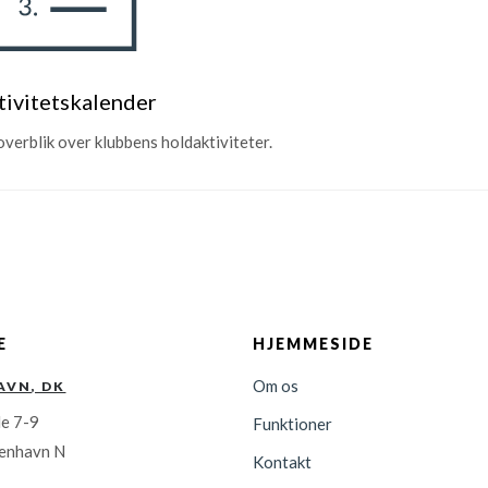
tivitetskalender
verblik over klubbens holdaktiviteter.
E
HJEMMESIDE
Om os
AVN, DK
e 7-9
Funktioner
enhavn N
Kontakt