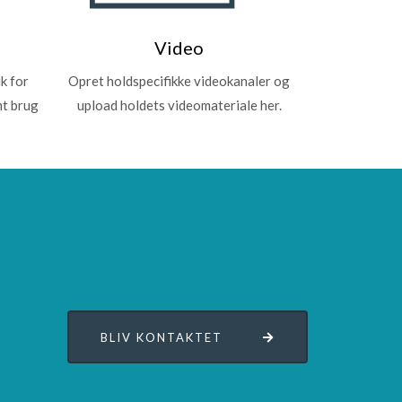
Video
k for
Opret holdspecifikke videokanaler og
mt brug
upload holdets videomateriale her.
BLIV KONTAKTET